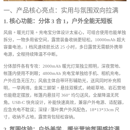
一、产品核心亮点：实用与氛围双向拉满
1. 核心功能：分体 3 合 1，户外全能无短板
风扇 + 暖光灯笼 + 充电宝分体设计太省心，可组合使用也能单独
拆分，一物多用省空间，露营装备收纳更轻松。10000mAh 超大
容量电池，1 档风速续航长达 25 小时，多日露营无需额外携带
电源，全程持续降温不中断。
分体部件各有专攻：2000mAh 暖光灯笼独立照明，深夜营地、
帐篷内使用不刺眼；4800mAh 充电宝单独给手机、相机充电，
户外应急无压力；风扇主体自带环形辅助光，送风同时补充照
明，一举两得。金属三脚架 + 悬挂双模式，崎岖草地、岩石营地
也能稳定摆放，帐篷内悬挂可 360° 均匀送风，全屋降温无死
角。USB-C 快充设计，补能快速高效，兼容户外电源、适配器，
应急充电不耽误；深绿 / 落叶黄户外风配色，18*13*33cm 尺
寸，收纳不占地，露营背包轻松容纳。
2. 氛围体验：户外美学，暖光营地氛围感拉满