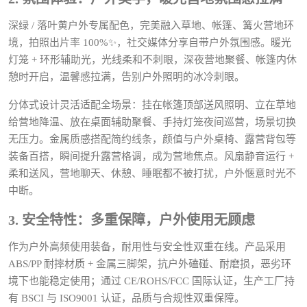
深绿 / 落叶黄户外专属配色，完美融入草地、帐篷、篝火营地环
境，拍照出片率 100%✨，社交媒体分享自带户外氛围感。暖光
灯笼 + 环形辅助光，光线柔和不刺眼，深夜营地聚餐、帐篷内休
憩时开启，温馨感拉满，告别户外照明的冰冷刺眼。
分体式设计灵活适配全场景：挂在帐篷顶部送风照明、立在草地
给营地降温、放在桌面辅助聚餐、手持灯笼夜间巡营，场景切换
无压力。金属质感搭配简约线条，颜值与户外桌椅、露营背包等
装备百搭，瞬间提升露营格调，成为营地焦点。风扇静音运行 +
柔和送风，营地聊天、休憩、睡眠都不被打扰，户外惬意时光不
中断。
3. 安全特性：多重保障，户外使用无顾虑
作为户外高频使用装备，耐用性与安全性双重在线。产品采用
ABS/PP 耐摔材质 + 金属三脚架，抗户外磕碰、耐磨损，恶劣环
境下也能稳定使用；通过 CE/ROHS/FCC 国际认证，生产工厂持
有 BSCI 与 ISO9001 认证，品质与合规性双重保障。