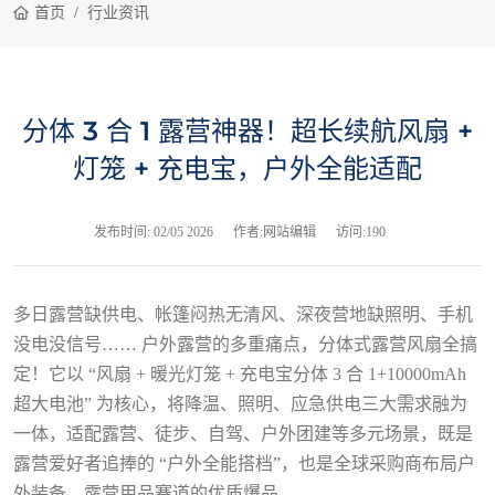
首页
行业资讯
分体 3 合 1 露营神器！超长续航风扇 +
灯笼 + 充电宝，户外全能适配
发布时间:
02/05 2026
作者:网站编辑
访问:190
多日露营缺供电、帐篷闷热无清风、深夜营地缺照明、手机
没电没信号…… 户外露营的多重痛点，分体式露营风扇全搞
定！它以 “风扇 + 暖光灯笼 + 充电宝分体 3 合 1+10000mAh
超大电池” 为核心，将降温、照明、应急供电三大需求融为
一体，适配露营、徒步、自驾、户外团建等多元场景，既是
露营爱好者追捧的 “户外全能搭档”，也是全球采购商布局户
外装备、露营用品赛道的优质爆品。