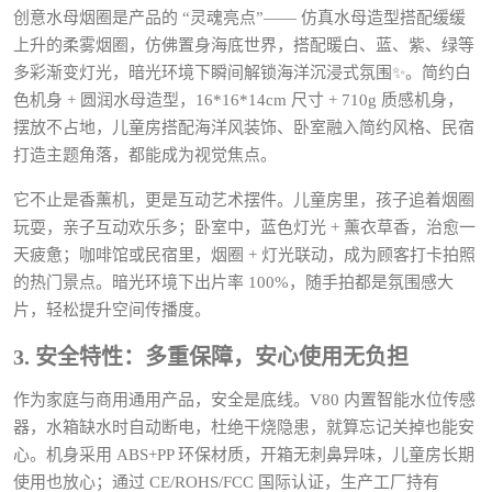
创意水母烟圈是产品的 “灵魂亮点”—— 仿真水母造型搭配缓缓
上升的柔雾烟圈，仿佛置身海底世界，搭配暖白、蓝、紫、绿等
多彩渐变灯光，暗光环境下瞬间解锁海洋沉浸式氛围✨。简约白
色机身 + 圆润水母造型，16*16*14cm 尺寸 + 710g 质感机身，
摆放不占地，儿童房搭配海洋风装饰、卧室融入简约风格、民宿
打造主题角落，都能成为视觉焦点。
它不止是香薰机，更是互动艺术摆件。儿童房里，孩子追着烟圈
玩耍，亲子互动欢乐多；卧室中，蓝色灯光 + 薰衣草香，治愈一
天疲惫；咖啡馆或民宿里，烟圈 + 灯光联动，成为顾客打卡拍照
的热门景点。暗光环境下出片率 100%，随手拍都是氛围感大
片，轻松提升空间传播度。
3. 安全特性：多重保障，安心使用无负担
作为家庭与商用通用产品，安全是底线。V80 内置智能水位传感
器，水箱缺水时自动断电，杜绝干烧隐患，就算忘记关掉也能安
心。机身采用 ABS+PP 环保材质，开箱无刺鼻异味，儿童房长期
使用也放心；通过 CE/ROHS/FCC 国际认证，生产工厂持有